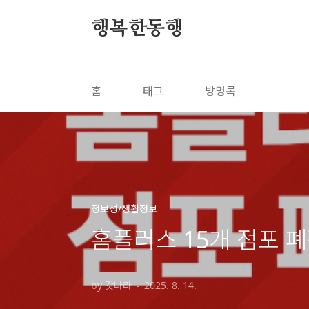
본문 바로가기
행복한동행
홈
태그
방명록
정보성/생활정보
홈플러스 15개 점포 
by 갓나라
2025. 8. 14.