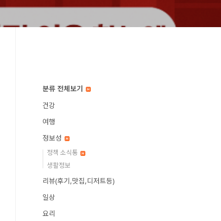
분류 전체보기
건강
여행
정보성
정책 소식통
생활정보
리뷰(후기,맛집,디저트등)
일상
요리