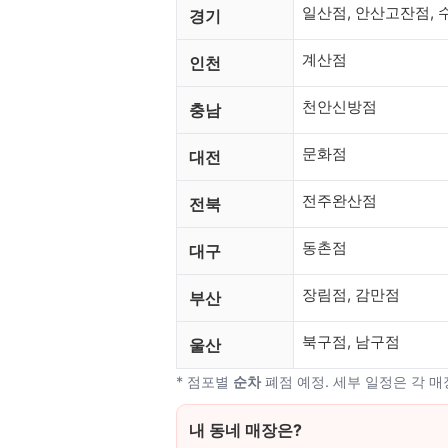
일산점, 안산고잔점,
경기
계산점
인천
천안신방점
충남
문화점
대전
전주완산점
전북
동촌점
대구
장림점, 감만점
부산
북구점, 남구점
울산
* 점포별
순차
폐점 예정. 세부 일정은 각 
내 동네 매장은?