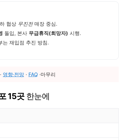
인하 협상
무진전
매장 중심.
영
돌입, 본사
무급휴직(희망자)
시행.
부는 재입점 추진 방침.
·
영향·전망
·
FAQ
·마무리
포 15곳
한눈에