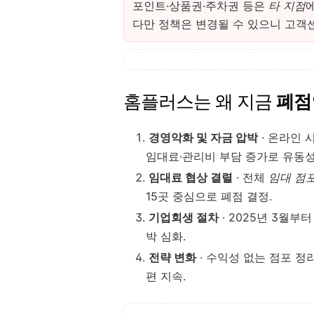
포인트·상품권·주차권 등은
타 지점
다만 정책은 변경될 수 있으니 고객
홈플러스는 왜 지금
폐점
경영악화 및 자금 압박
· 온라인 
임대료·관리비 부담 증가로 유동성
임대료 협상 결렬
· 전체
임대 점포
15곳 중심으로 폐점 결정.
기업회생 절차
· 2025년 3월부
박 심화.
전략 변화
· 수익성 없는 점포 정
편 지속.