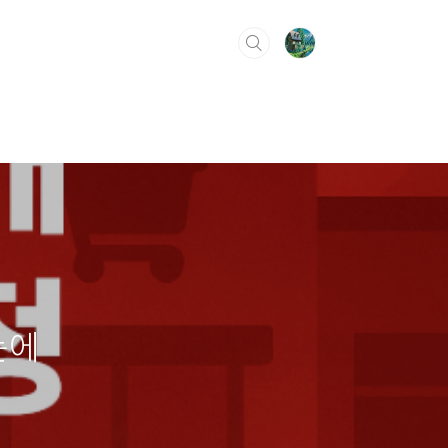
티스토리툴바
눈에