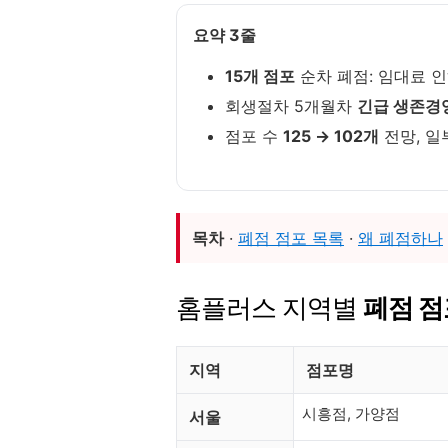
요약 3줄
15개 점포
순차 폐점: 임대료 
회생절차 5개월차
긴급 생존경
점포 수
125 → 102개
전망, 일
목차
·
폐점 점포 목록
·
왜 폐점하나
홈플러스 지역별
폐점 점
지역
점포명
시흥점, 가양점
서울