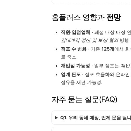
홈플러스 영향과
전망
직원·입점업체
· 폐점 대상 매장
임대계약 정산 및 보상 협의
병행 
점포 수 변화
· 기존
125개
에서 회
로 축소.
재입점 가능성
· 일부 점포는
재입
업계 판도
· 점포 효율화와 온라인
점유율 재편 가능성.
자주 묻는 질문(FAQ)
Q1. 우리 동네 매장, 언제 문을 닫