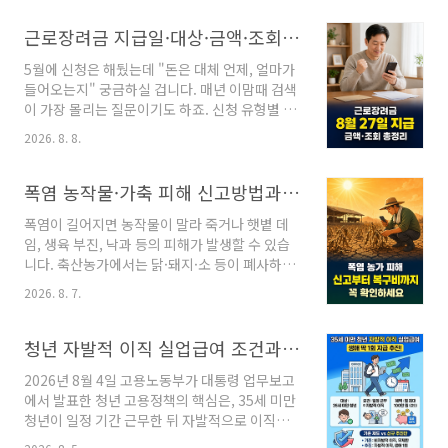
2026년 여름 전기요금 방어의 핵심은 두 가지입
니다. ① 7~8월에는 누진 구간이 넓어지므로 월
근로장려금 지급일·대상·금액·조회방법 총정리 (2026 정기분, 8월 27일 지급)
사용량 450kWh만 넘기지 않으면 요금 급등을
5월에 신청은 해뒀는데 "돈은 대체 언제, 얼마가
피할 수 있고, ② 한전 에너지캐시백에 신청해 두
들어오는지" 궁금하실 겁니다. 매년 이맘때 검색
면 직전 2개년 대비 1%만 아껴도 다음 달 요금에
이 가장 몰리는 질문이기도 하죠. 신청 유형별 지
서 자동으로 돌려받습니다.한눈에 보는 핵심 요
급일부터 내 예상 금액, 조회 방법, 그리고 지급일
약1누진 완화 기간7월 1일 ~ 8월 31일 검침분2
2026. 8. 8.
이 지났는데 입금이 안 될 때 확인할 점까지 이 글
요금 방어 마지노선 월 450kWh이 선만 지키면
하나로 정리했습니다.기준일: 2026년 8월 7일 ·
가장 비싼 3단계를 피할 수 있음3에너지캐시백
공식 확인처: 국세청 홈택스(hometax.go.kr),
폭염 농작물·가축 피해 신고방법과 농가 재해복구비 지원 기준
절감 기준기존 3% → 1% 이상으로 완화 ..
손택스 앱최종 지급 여부와 금액은 국세청 심사
폭염이 길어지면 농작물이 말라 죽거나 햇볕 데
결과로 확정됩니다.근로장려금 지급일: 정기분은
임, 생육 부진, 낙과 등의 피해가 발생할 수 있습
8월 27일 지급 예정2026년 정기분(2025년 귀속
니다. 축산농가에서는 닭·돼지·소 등이 폐사하거
소득) 근로장려금은 8월 27일에 지급될 예정입
나 생산성이 크게 떨어지는 피해가 생기기도 합
니다. 법으로 정해진 지급 기한은 9월 30일이지
2026. 8. 7.
니다. 이러한 피해가 발생했다면 농가가 임의로
만, 국세청이 생활 안정을 위해 한 달 이상 앞당겨
복구한 뒤 기다리기보다 관할 읍·면·동 행정복지
8월 27일 일괄 지급하겠다고 밝혔습니다.다만 8
센터에 먼저 피해 사실을 신고해야 합니다. 신고
청년 자발적 이직 실업급여 조건과 금액, 시행 시기 총정리 (2026년)
월 27일은..
하지 않으면 현장 조사와 재해복구비 산정에서
2026년 8월 4일 고용노동부가 대통령 업무보고
빠질 수 있기 때문입니다.폭염 농가 피해 핵심 요
에서 발표한 청년 고용정책의 핵심은, 35세 미만
약✔ 폭염으로 농작물·가축 피해가 발생하면 신
청년이 일정 기간 근무한 뒤 자발적으로 이직하
고 대상이 될 수 있습니다.✔ 원칙적으로 재난이
더라도 생애 1회에 한해 구직급여(실업급여)를
끝난 날부터 10일 이내에 신고해야 합니다.✔ 피