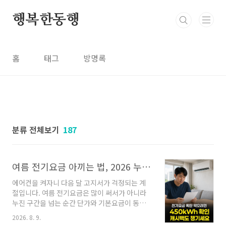
본문 바로가기
행복한동행
홈
태그
방명록
분류 전체보기
187
여름 전기요금 아끼는 법, 2026 누진제 완화 구간과 에너지캐시백 신청 총정리
에어컨을 켜자니 다음 달 고지서가 걱정되는 계
절입니다. 여름 전기요금은 많이 써서가 아니라
누진 구간을 넘는 순간 단가와 기본요금이 동시
에 뛰기 때문에 '폭탄'이 됩니다. 다행히 올여름은
2026. 8. 9.
방어할 수단이 두 개 있습니다.먼저 결론부터