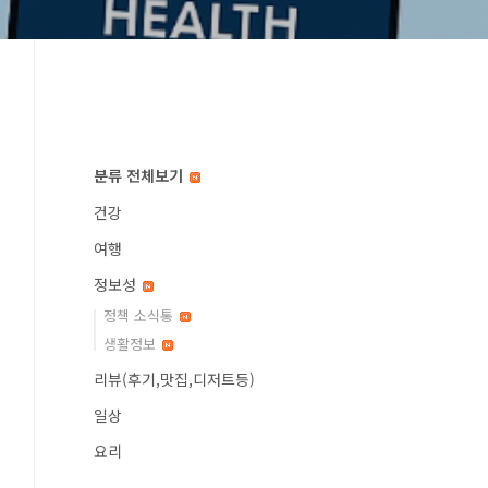
분류 전체보기
건강
여행
정보성
정책 소식통
생활정보
리뷰(후기,맛집,디저트등)
일상
요리