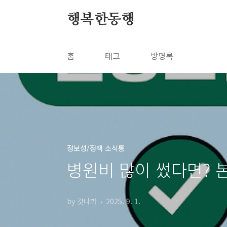
본문 바로가기
행복한동행
홈
태그
방명록
정보성/정책 소식통
병원비 많이 썼다면?
by 갓나라
2025. 9. 1.