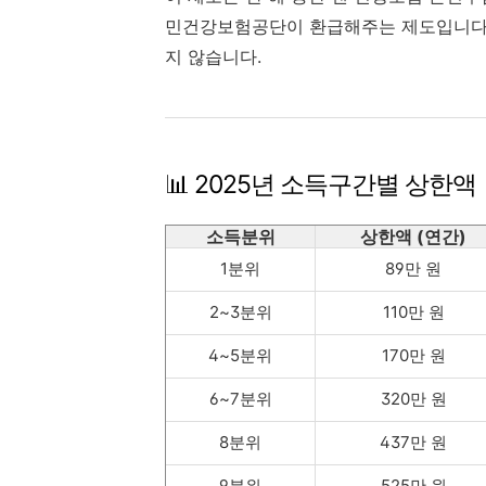
민건강보험공단이 환급해주는 제도입니다.
지 않습니다.
📊 2025년 소득구간별 상한액
소득분위
상한액 (연간)
1분위
89만 원
2~3분위
110만 원
4~5분위
170만 원
6~7분위
320만 원
8분위
437만 원
9분위
525만 원