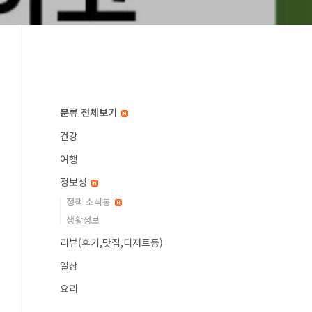
분류 전체보기
건강
여행
정보성
정책 소식통
생활정보
리뷰(후기,맛집,디저트등)
일상
요리