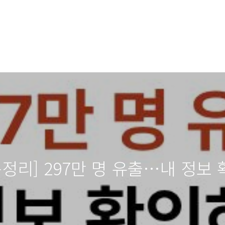
총정리] 297만 명 유출…내 정보