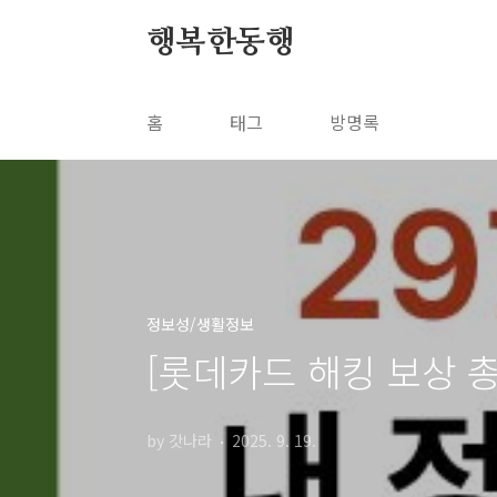
본문 바로가기
행복한동행
홈
태그
방명록
정보성/생활정보
[롯데카드 해킹 보상 
by 갓나라
2025. 9. 19.