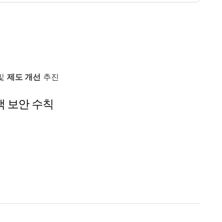
및
제도 개선
추진
객 보안 수칙