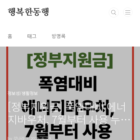
본문 바로가기
행복한동행
홈
태그
방명록
정보성/생활정보
[정부지원금] 폭염대비 에너
지바우처, 7월부터 사용 누가
받나
by 갓나라
2025. 6. 29.