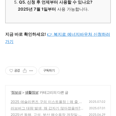
Q5. 신청 후 언제부터 사용할 수 있나요?
2025년 7월 1일부터
사용 가능합니다.
지금 바로 확인하세요!
👉 복지로 에너지바우처 신청하러
가기
공감
구독하기
'
정보성
>
생활정보
' 카테고리의 다른 글
2025 애슐리퀸즈 구의 이스트폴점｜왜 줄 서
2025.07.02
서 먹는지 알게 되는 뷔페 명소
러브버그 대량 발생, 왜 갑자기 많아졌을까?
(4)
2025.07.01
원인과 대처법 총정리
2025년 동해, 고성, 부산 해수욕장 개장일·운
(0)
2025.06.29