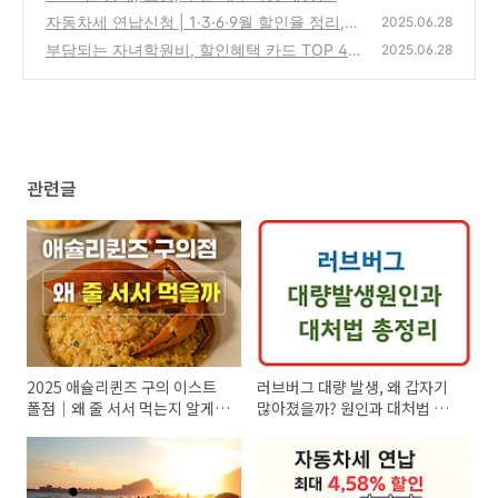
영시간·요금·주차까지 총정리
자동차세 연납신청 | 1·3·6·9월 할인율 정리,
(8)
2025.06.28
지금 신청하면 최대 얼마나?
부담되는 자녀학원비, 할인혜택 카드 TOP 4
(1)
2025.06.28
비교 총정리
(4)
관련글
2025 애슐리퀸즈 구의 이스트
러브버그 대량 발생, 왜 갑자기
폴점｜왜 줄 서서 먹는지 알게
많아졌을까? 원인과 대처법 총
되는 뷔페 명소
정리