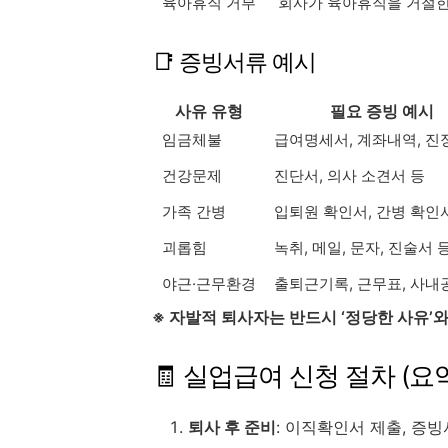
육아휴직 거부
회사가 육아휴직을 거절한
📑 증빙서류 예시
사유 유형
필요 증빙 예시
임금체불
급여명세서, 계좌내역, 진
건강문제
진단서, 의사 소견서 등
가족 간병
입퇴원 확인서, 간병 확인
괴롭힘
녹취, 메일, 문자, 진술서 
야근·근무환경
출퇴근기록, 근무표, 사내
※ 자발적 퇴사자는 반드시 ‘정당한 사유’
🧾 실업급여 신청 절차 (요
퇴사 후 준비
: 이직확인서 제출, 증