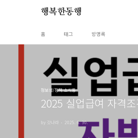
본문 바로가기
행복한동행
홈
태그
방명록
정보성/정책 소식통
2025 실업급여 자격
by 갓나라
2025. 6. 30.