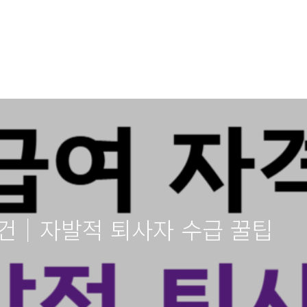
조건｜자발적 퇴사자 수급 꿀팁