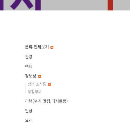
분류 전체보기
건강
여행
정보성
정책 소식통
생활정보
리뷰(후기,맛집,디저트등)
일상
요리