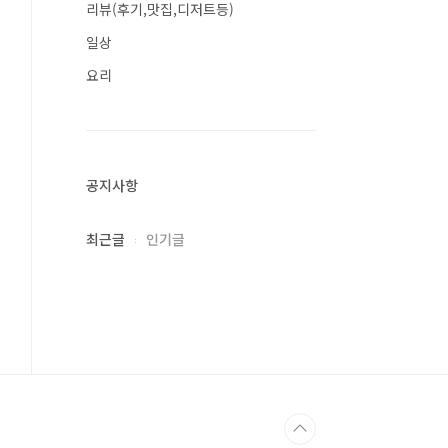
리뷰(후기,맛집,디저트등)
일상
요리
공지사항
최근글
인기글