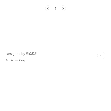
해할 수 있도록 구성한 실전 가이드입니다.📌 목
차지급 기본 자격 요약사례별 지급 가능 여부 정
1
리공식 지침 및 콜센터 상담 요약자격 확인 및 신
청 준비 방법자주 묻는 질문 (FAQ)마무리 요약
및 주의사항1. 해외체류자 기본 자격 요약✅ 주민
등록 유지✅ 건강보험 자격 유지 (가입·피부양·
의료급여)✅ 신청 또는 이의신청을 신청 기간 내
완료2. 상황별 지급 가능 여부상황지급 가능 여부
필수 조건해외 장기체류 중 귀국 + 건강보험 유지
가능출입국증명서 + 이의신청해외 체류..
Designed by 티스토리
© Daum Corp.