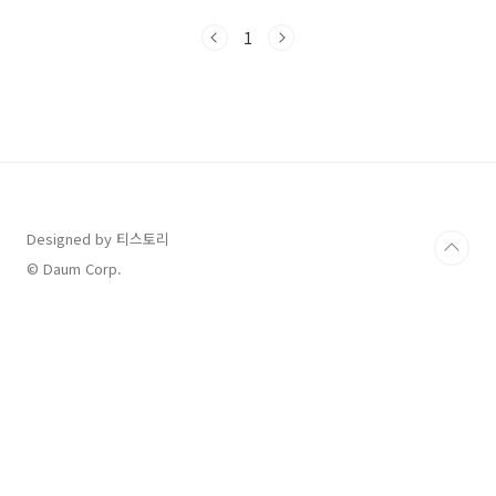
티스토리에서 이 정보를 찾으신 분들이라면, 놓
치지 말고 꼼꼼히 확인하세요.📌 2차 소비쿠폰
1
기본 정보항목내용신청 기간2025.9.22 ~ 10.31
지원 금액1인당 10만 원지급 방식신용·체크카
드, 지역사랑상품권, 선불카드사용 기한2025년
11월 30일까지✅ 대상자 기준 요약주민등록표
기준 동일 가구소득 하위 90% (건강보험료 기준
적용)고액 자산가 제외: 재산세 과표 12억 초과
or 금융소득 2천만 원 초과 시 제외맞벌이, 1인
가구 특례 적용👨‍👩‍👧 맞벌이..
Designed by 티스토리
© Daum Corp.