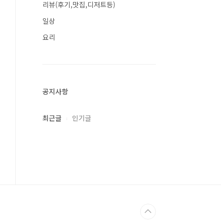
리뷰(후기,맛집,디저트등)
일상
요리
공지사항
최근글
인기글