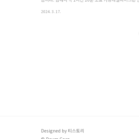
시간에는 마감될 수 있으니 인터넷에서 미리 티켓팅을 하
2024. 3. 17.
평 동네분들이 간다는 숨은 맛집을 찾아갔습니다. 아들램
리국밥, 육개장을 하나씩 주문했고 안에 들어있는 소고
칼칼한 게 제 입맛에 너무 좋았습니다 태양식당에서 주
가 야들야들합니다. 태양식당에서 주문한 육개장 칼칼하니
Designed by 티스토리