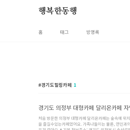
본문 바로가기
행복한동행
홈
태그
방명록
경기도힐링카페
1
경기도 의정부 대형카페 달리온카페 자
처음 방문한 의정부 대형카페 달리온카페는 숲속에 위치
을 즐길수있는카페였어요. 가족나들이는 물론, 연인과의
은것 같아요📍 기본 정보주소: 경기도 의정부시 송산로915