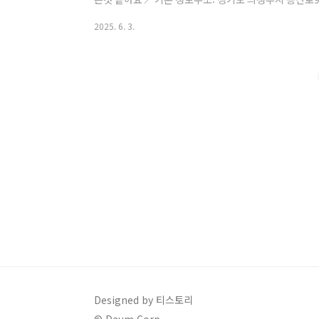
영시간: 매일 10:00 ~ 22:00 (연중무휴)주차: 무료 주
2025. 6. 3.
미만 소형견, 야외 동반 가능 입구 옆쪽에는 작은 시냇
위기가 있더라구요자세히 보니 물고기들도 많아서 아이
에 사진을 찍을수 있도록 포토존이 준비되어 있어요 간
게 판매 중이었어요. 저희는 판매1..
Designed by 티스토리