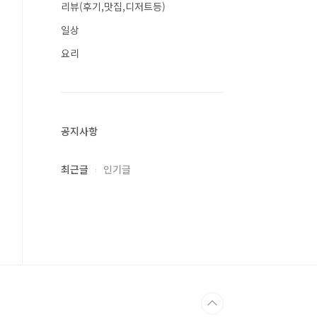
리뷰(후기,맛집,디저트등)
일상
요리
공지사항
최근글
인기글