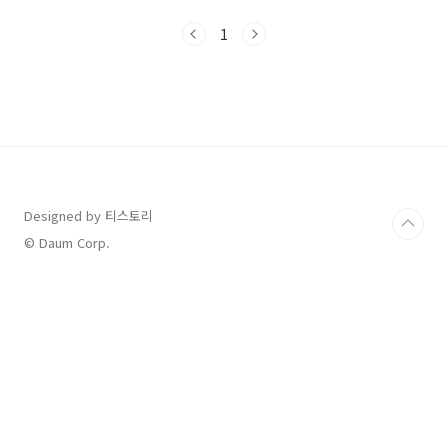
정리다음 조건을 만족하면 누구나 신청 가능합니
다.만 30세 이상 고혈압 또는 당뇨병 진단자국민
1
건강보험 가입자 (직장/지역 무관)최근 6개월 이
상 정기진료 기록이 있는 경우기초생활수급자·
차상위계층은 추가 지원65세 이상 고령자는 약
값 면제 또는 감면 가능💊 어떤 혜택을 받을 수 있
나요?1️⃣ 만성질환 등록관리 사업 혜택진료비 본
인부담률 30% → 20%로 감면혈압·혈당 검사
무료복약지도, 식습관 상담 등 관리 서비스 제공
건강 실천 시 연 최대 8만 원 포인트 적립2️⃣ 지
자..
Designed by 티스토리
© Daum Corp.