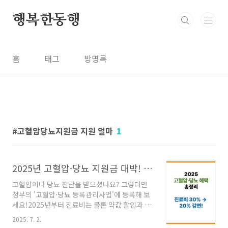
본문 바로가기
행복한동행
홈
태그
방명록
고혈압당뇨지원금 지원 얼마
1
2025년 고혈압·당뇨 지원금 대박! 진료비 30% 절약하는 숨은 혜택 총정리
고혈압이나 당뇨 진단을 받으셨나요? 그렇다면
정부의 '고혈압·당뇨 등록관리사업'에 등록해 보
세요!2025년부터 진료비는 물론 약값 할인과 건
강포인트까지 다양한 지원을 받을 수 있습니
2025. 7. 2.
다.✅ 누구나 받을 수 있다? 2025년 지원 대상 총