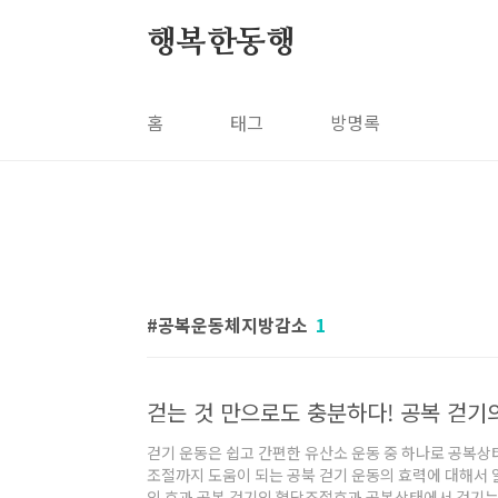
본문 바로가기
행복한동행
홈
태그
방명록
공복운동체지방감소
1
걷는 것 만으로도 충분하다! 공복 걷기
걷기 운동은 쉽고 간편한 유산소 운동 중 하나로 공복
조절까지 도움이 되는 공북 걷기 운동의 효력에 대해서 알
의 효과 공복 걷기의 혈당조절효과 공복상태에서 걷기는