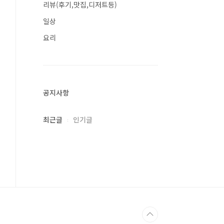
리뷰(후기,맛집,디저트등)
일상
요리
공지사항
최근글
인기글