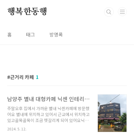
본문 바로가기
행복한동행
홈
태그
방명록
근거리 카페
1
남양주 별내 대형카페 닉센 인테리어, 브런치맛집
주말오후 집에서 가까운 별내 닉센카페에 방문했
어요 별내에 위치하고 있어서 근교에서 위치하고
있고골목골목이 조금 헷갈리게 되어 있어요닉센
카페 3층? 4층? 내부 인테리어도 잘 되어있었어
2024. 5. 12.
요이 층에는 밖에 산을 바라보며 연인들이 많았