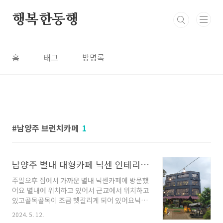
본문 바로가기
행복한동행
홈
태그
방명록
남양주 브런치카페
1
남양주 별내 대형카페 닉센 인테리어, 브런치맛집
주말오후 집에서 가까운 별내 닉센카페에 방문했
어요 별내에 위치하고 있어서 근교에서 위치하고
있고골목골목이 조금 헷갈리게 되어 있어요닉센
카페 3층? 4층? 내부 인테리어도 잘 되어있었어
2024. 5. 12.
요이 층에는 밖에 산을 바라보며 연인들이 많았