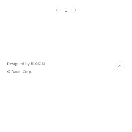
있는데요,1층은 식사 전용 공간이라 커피나 디저
트는 위층에서만 즐길 수 있어요.내부 인테리어
1
도 굉장히 감각적이고 이색적이라 구경하는 재미
가 있었습니다.화장실도 깔끔하고 쾌적해서 만족
스러웠어요. 🍞 메뉴 & 가격종류가 아주 많지는
않았지만,디저트와 음료들이 하나같이 비주얼이
좋아서 고르기 어려울 정도였어요.다만… 가격은
조금 놀랐습니다.빵 1개 + 음료 2잔 = 27,000원.
요즘 고물가 시대라지만 꽤 부담되는 가격이었어
요.그래도 인테리어나 분위기를 보면..
Designed by 티스토리
© Daum Corp.