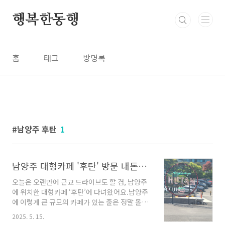
본문 바로가기
행복한동행
홈
태그
방명록
남양주 후탄
1
남양주 대형카페 '후탄' 방문 내돈내산 후기
오늘은 오랜만에 근교 드라이브도 할 겸, 남양주
에 위치한 대형카페 ‘후탄’에 다녀왔어요.남양주
에 이렇게 큰 규모의 카페가 있는 줄은 정말 몰랐
네요!📍 넓은 공간과 이색적인 인테리어‘후탄 카
2025. 5. 15.
페’는 1층부터 3층까지 총 3개 층으로 구성되어