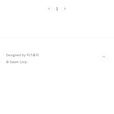
간을 세계적인 건축가 조병수님이 리노베이션한
곳이라고 해요. 📍 아유(AYU)스페이스카페 기본
1
정보주소: 경기도 남양주시 화도읍 북한강로
1462번길 71운영 시간: 평일: 10:00 ~ 21:00 (라
스트오더 20:00) 주말 및 공휴일: 09:00 ~ 22:00
(라스트오더 21:00) 연중무휴전화번호: 0507-
1384-6201주차 : 제1주차장(카페 앞): 공간이
협소함, 주소 동일 제2주차장(카페에서..
Designed by 티스토리
© Daum Corp.