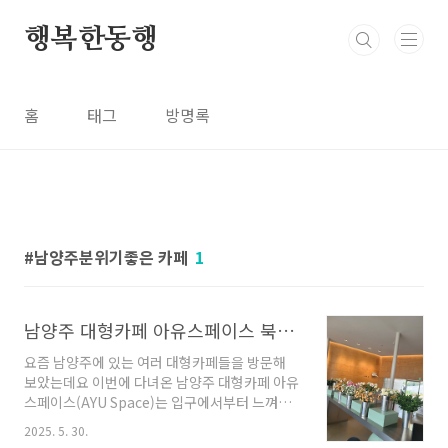
본문 바로가기
행복한동행
홈
태그
방명록
남양주분위기좋은 카페
1
남양주 대형카페 아유스페이스 북한강뷰와 힐링공간이 있는 재방문의사 100%
요즘 남양주에 있는 여러 대형카페들을 방문해
보았는데요 이번에 다녀온 남양주 대형카페 아유
스페이스(AYU Space)는 입구에서부터 느껴지
는 압도적인 분위가 좋았어요남편이 마지막 코스
2025. 5. 30.
로 찾아준 이곳은, 원래 재벌가의 별장이었던 공