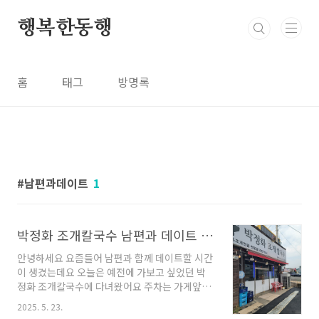
본문 바로가기
행복한동행
홈
태그
방명록
남편과데이트
1
박정화 조개칼국수 남편과 데이트 내돈내산 주차정보까지
안녕하세요 요즘들어 남편과 함께 데이트할 시간
이 생겼는데요 오늘은 예전에 가보고 싶었던 박
정화 조개칼국수에 다녀왔어요 주차는 가게앞에
하시면 됩니다. 자리가 넓지는 않아서 미리 확인
2025. 5. 23.
해보시는걸 추천드려요 ⏰ 방문 시간과 메뉴 선