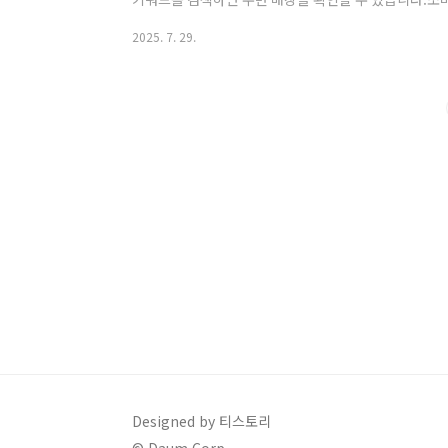
로 확인하세요각 지도 앱마다 소비쿠폰 사용처를 찾는 
2025. 7. 29.
지도, 카카오맵, 티맵별 사용법을 정리해드릴게요. 네이
는 “소비쿠폰 가맹점 ” 입력 네이버지도 바로가기">네
행 → 민생회복 소비쿠폰을 클릭 하거나 입력해도 가능
티맵: 앱실행 후 → 민생 소비쿠폰..
Designed by 티스토리