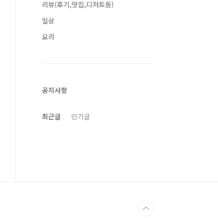
리뷰(후기,맛집,디저트등)
일상
요리
공지사항
최근글
인기글