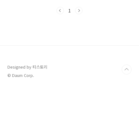
소비쿠폰 사용 불가 브랜드/업종브랜드불가 사
유스타벅스전 매장 직영 운영이마트, 홈플러스,
1
롯데마트대형마트 계열 제한롯데/현대/신세계
백화점백화점 전 매장 불가하이마트, 전자랜드
등전자제품 매장 일괄 제외쿠팡, G마켓, 11번가
온라인 전자상거래 사용 불가✅ 소비쿠폰 사용 가
능 브랜드 요약편의점: CU, GS25, 세븐일레븐,
이마트24 (직영점 제외)카페/베이커리: 이디야,
메가커피, 파리바게뜨 등프랜차이즈 식당: 교촌
치킨, 맘스터치, 롯데리아, 더본코리아 계열다이
소: 전체 약..
Designed by 티스토리
© Daum Corp.