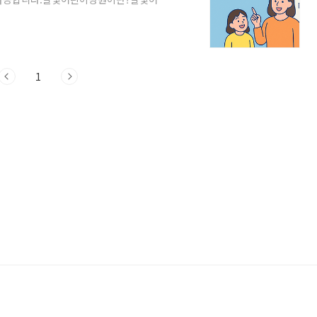
으로, 평일 야간(보통 23시까지), 주말
작해, 2025년 현재 전국 119곳에서 운
 갑작스레 열이 나는 아이, 구토·설사·
기시간이 짧고, 진료비 부담이 덜함맞벌이
1