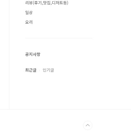
리뷰(후기,맛집,디저트등)
일상
요리
공지사항
최근글
인기글