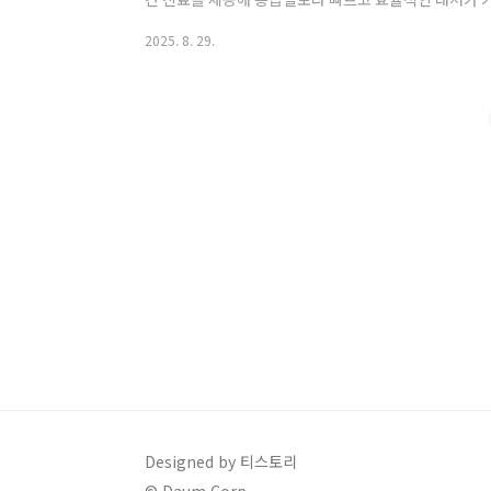
이병원은 보건복지부가 지정한 소아청소년과 중심 병·의원
2025. 8. 29.
및 공휴일에도 진료를 제공합니다. 2014년부터 운영을 시
영되고 있습니다.왜 달빛어린이병원이 필요할까요?야간에
기침이 심해진 아이들을 빠르게 진료 가능응급실보다 대
부모를 위한 평일 야간 진료 가능사례로 보는 달..
Designed by 티스토리