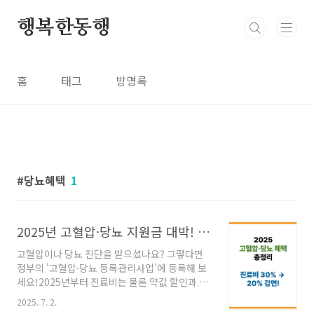
본문 바로가기
행복한동행
홈
태그
방명록
당뇨혜택
1
2025년 고혈압·당뇨 지원금 대박! 진료비 30% 절약하는 숨은 혜택 총정리
고혈압이나 당뇨 진단을 받으셨나요? 그렇다면
정부의 '고혈압·당뇨 등록관리사업'에 등록해 보
세요!2025년부터 진료비는 물론 약값 할인과 건
강포인트까지 다양한 지원을 받을 수 있습니
2025. 7. 2.
다.✅ 누구나 받을 수 있다? 2025년 지원 대상 총