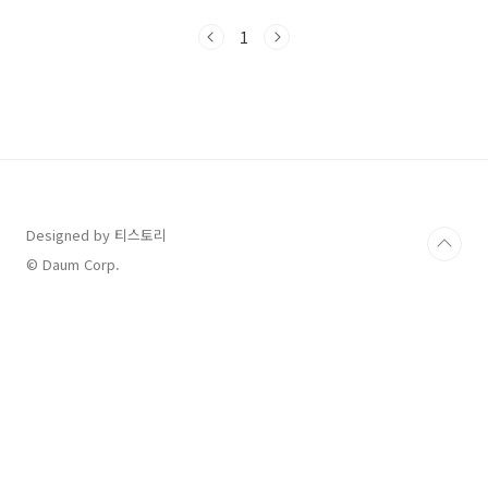
정리다음 조건을 만족하면 누구나 신청 가능합니
다.만 30세 이상 고혈압 또는 당뇨병 진단자국민
1
건강보험 가입자 (직장/지역 무관)최근 6개월 이
상 정기진료 기록이 있는 경우기초생활수급자·
차상위계층은 추가 지원65세 이상 고령자는 약
값 면제 또는 감면 가능💊 어떤 혜택을 받을 수 있
나요?1️⃣ 만성질환 등록관리 사업 혜택진료비 본
인부담률 30% → 20%로 감면혈압·혈당 검사
무료복약지도, 식습관 상담 등 관리 서비스 제공
건강 실천 시 연 최대 8만 원 포인트 적립2️⃣ 지
자..
Designed by 티스토리
© Daum Corp.