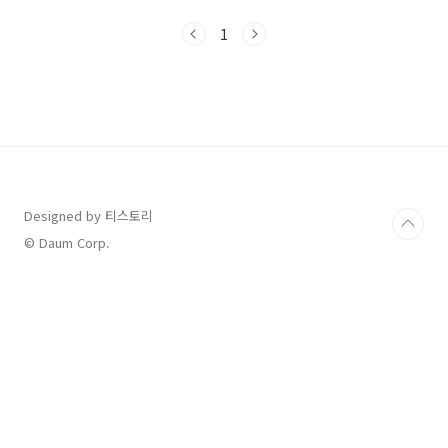
를 따라 연결된 전용 진입로를 이용하면별도의
횡단보도 없이 박물관 입구까지 바로 연결됩니
1
다.무더운 여름이나 아이 동반 시 매우 유용한 루
트예요!⛳️ 국립중앙박물관 위치 보기📈 요즘 국
립중앙박물관은 얼마나 붐비나요?국립중앙박물
관은 입장료가 무료이고,최근엔 여름방학과 인기
콘텐츠 영향으로 관람객이 급증하고 있어
요.2025년 7월까지 누적 방문자 수 약 345만 명
돌파전년 대비 2배 이상 증가한 수치연말까지
400만 명 이상 방문 예상📊 출처: 다음 뉴스 보도
자료특히 주말..
Designed by 티스토리
© Daum Corp.