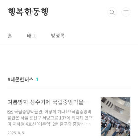
본문 바로가기
행복한동행
홈
태그
방명록
데몬헌터스
1
여름방학 성수기에 국립중앙박물관 줄 안 서고 입장하는 꿀팁 및 후기
🗺 국립중앙박물관, 어떻게 가나요?국립중앙박
물관은 서울 용산구 서빙고로 137에 위치해 있으
며,지하철 4호선 ‘이촌역’ 2번 출구와 중앙선 이
촌역과도 연결되어 있어대중교통으로 방문하기
2025. 8. 5.
매우 편리합니다.🚇 이촌역 4호선에서 지하 통로