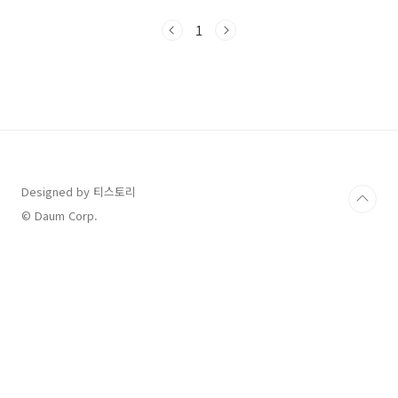
죠. 그중에서도 많은 분들이 궁금해하는 것이 바
로 '참가자 보험'입니다.✅ 참가자 보험, 꼭 가입
1
해야 할까?디즈니런은 어린이부터 성인까지 다
양한 연령대가 참여하는 이벤트입니다. 코스프레
나 포토존 참여 등 일반 마라톤보다 활동 요소가
많아 돌발 상황도 생길 수 있어요.발생할 수 있는
대표적 상황:넘어짐, 발목 접질림, 탈수 등 간단한
사고어린이 동반 시 예상치 못한 상황기상 변화
나 외부 환경 이슈👉 따라서, 보험은 필수는 아니
지만, 있으면 안심할 수 있는 선택지입니다...
Designed by 티스토리
© Daum Corp.