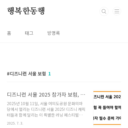
본문 바로가기
행복한동행
홈
태그
방명록
디즈니런 서울 보험
1
디즈니런 서울 2025 참가자 보험, 가입해야 할까? 알아두면 좋은 준비 팁"
2025년 10월 11일, 서울 여의도공원 문화의마
당에서 열리는 디즈니런 서울 2025! 디즈니 캐릭
터들과 함께 달리는 이 특별한 러닝 페스티벌은
참가자들에게 마법 같은 하루를 선사할 예정입니
2025. 7. 3.
다.하지만, 설렘과는 별개로 준비해야 할 것도 많