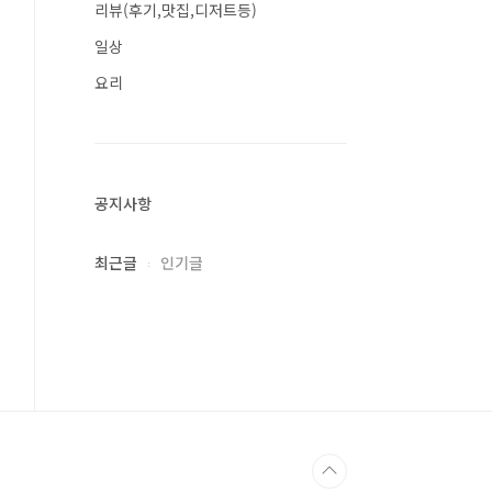
리뷰(후기,맛집,디저트등)
일상
요리
공지사항
최근글
인기글