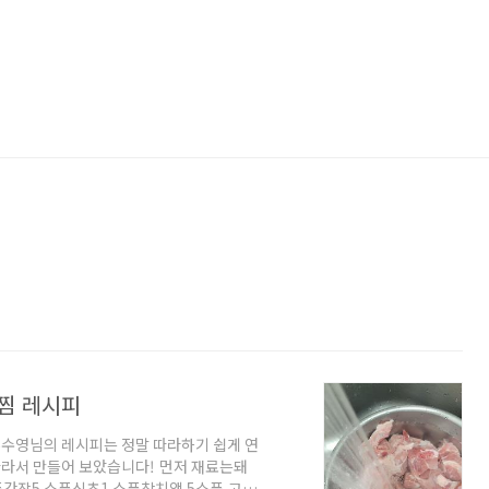
찜 레시피
수영님의 레시피는 정말 따라하기 쉽게 연
라서 만들어 보았습니다! 먼저 재료는돼
스푼간장5 스푼식초1 스푼참치액 5스푼 고추