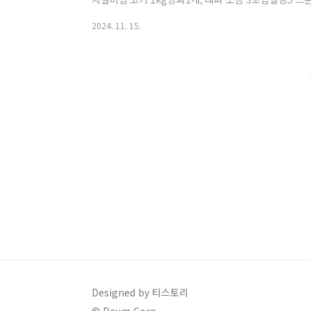
가루 3스푼마늘 3스푼케찹 2스푼물 500ml 1. 양파는
2024. 11. 15.
는 파를 사용했어요 류수영님의 레시피에서는 대파를 썰
여러번 씻어서 준비했어요 뼈가루때문에 흐르는 물에 잘 
진 팬에 구어야 물기가 생기지 않는다고 합니다 4. 팬에
에 올려두고 야채를 썰어서 준비할게요 ..
Designed by 티스토리