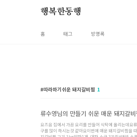
본문 바로가기
행복한동행
홈
태그
방명록
따라하기쉬운 돼지갈비찜
1
류수영님의 만들기 쉬운 매운 돼지갈비
요즈음 집에서 가끔 요리를 만들어 식탁에 올리는데요류
구를 많이 하시는것 같아요이번에 매운 돼지갈비찜을 따
지갈비찜 고기 1kg양파1개, 대파 소금 3꼬집설탕5 