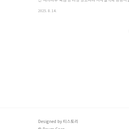
고 있습니다. 특히 가을이 다가오면서 아침·저녁 기온과
2025. 8. 14.
됩니다(일교차·수분 보충 유의). 이러한 시설들은 샤워·
교류를 돕는 커뮤니티 기능까지 갖춰 러너들의 일상을 한
서는 서울에서 러닝 후 바로 이용할 수 있는 대표 샤워 시
약·운영 팁까지 한 번에 정리해 드립니..
Designed by 티스토리