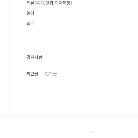
리뷰(후기,맛집,디저트등)
일상
요리
공지사항
최근글
인기글