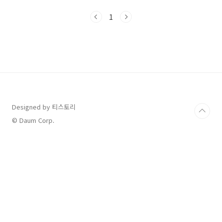
마셔야겠다 생각하고레몬을 구입해서 통째로 갈
아보기로 했어요일단 레몬을 굵은소금으로 빡빡
1
씻어줬어요그리고 다시 베이킹소다와 식초로 세
척하고먼가 한번더 소독되는 기분입니다.그리고
10분정도 담궈났어요마지막으로 끓는물에 소독
을 했습니다이번엔 껍질까지 먹어볼까해서요세
척을 끝내고나름 강하게 갈리는 닌자블렌더로 열
심히 갈았는데중간에 확인해보니 씨가 너무 많더
라구요이렇게 씨가많으면 마시기 힘들것같아서
씨를 다 제거하고 한개씩 따로 소분해서냉동실에
넣었어요귀찮아서 다 갈아서 얼음틀에 얼려야겠
Designed by 티스토리
다생각했는데여유분트..
© Daum Corp.