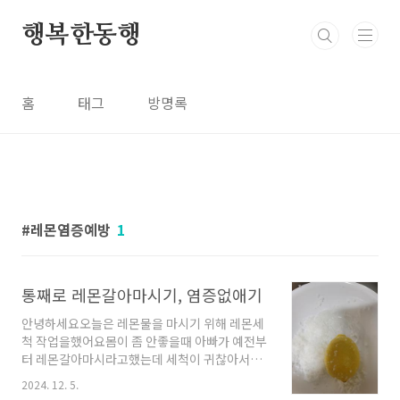
본문 바로가기
행복한동행
홈
태그
방명록
레몬염증예방
1
통째로 레몬갈아마시기, 염증없애기
안녕하세요오늘은 레몬물을 마시기 위해 레몬세
척 작업을했어요몸이 좀 안좋을때 아빠가 예전부
터 레몬갈아마시라고했는데 세척이 귀찮아서껍
질은 빼고 갈아서 먹기도했는데요요즘 몸도 무겁
2024. 12. 5.
고 무릎통증으로 병원을다니면서귀찮아도 갈아