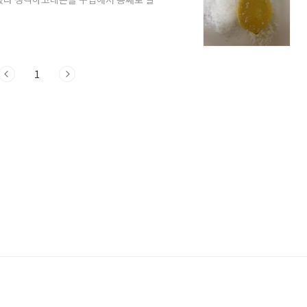
요그리고 다시 베이킹소다와 식초로 세척
도 담궈났어요마지막으로 끓는물에 소독을
나름 강하게 갈리는 닌자블렌더로 열심히
게 씨가많으면 마시기 힘들것같아서씨를
찮아서 다 갈아서 얼음틀에 얼려야겠다생
1