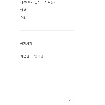
리뷰(후기,맛집,디저트등)
일상
요리
공지사항
최근글
인기글