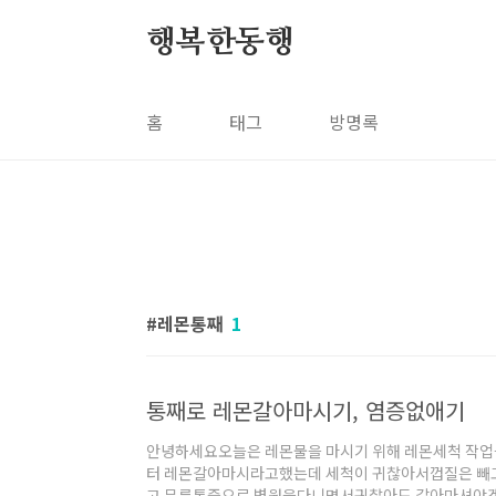
본문 바로가기
행복한동행
홈
태그
방명록
레몬통째
1
통째로 레몬갈아마시기, 염증없애기
안녕하세요오늘은 레몬물을 마시기 위해 레몬세척 작업
터 레몬갈아마시라고했는데 세척이 귀찮아서껍질은 빼
고 무릎통증으로 병원을다니면서귀찮아도 갈아마셔야겠