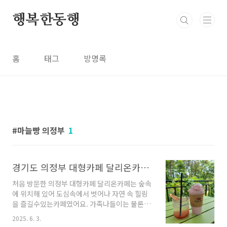
본문 바로가기
행복한동행
홈
태그
방명록
마늘빵 의정부
1
경기도 의정부 대형카페 달리온카페 자연속에서 힐링
처음 방문한 의정부 대형카페 달리온카페는 숲속
에 위치해 있어 도심속에서 벗어나 자연 속 힐링
을 즐길수있는카페였어요. 가족나들이는 물론,
연인과의 데이트, 지인들과의 모임장소로도 괜찮
2025. 6. 3.
은것 같아요📍 기본 정보주소: 경기도 의정부시