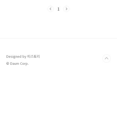
송산로915번길 123전화번호: 031-841-4400
운영시간: 매일 10:00 ~ 22:00 (연중무휴)주차:
1
무료 주차 가능 (넓은 주차장 보유)반려견 동반:
6kg 미만 소형견, 야외 동반 가능 입구 옆쪽에는
작은 시냇물이 흐르고 있는데, 계곡처럼 자연스
러운 분위기가 있더라구요자세히 보니 물고기들
도 많아서 아이들이 정말 좋아할 것 같아요이렇
게 입구쪽에 사진을 찍을수 있도록 포토존이 준
비되어 있어요 간단하게 즐길 수 있는 베이커리
류도 다양하게 판매 중이었어요. 저희는 판매1..
Designed by 티스토리
© Daum Corp.