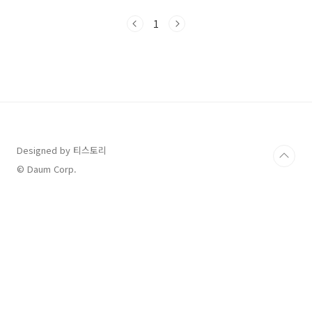
에 포함돼 있어서 의료계에서도 꽤 주목받고 있
습니다. 사실 다이어트는 늘 관심은 많은데, 막상
1
실천은 쉽지 않잖아요. 먹고 싶은 건 너무 많고,
식단도 하루 이틀 지키다가 무너지고요. 저도 그
런 쪽이라, 이 마운자로라는 이름을 처음 들었을
때 어떤 약인지 궁금해서 여기저기 찾아보고, 기
사랑 의사분들 글도 읽어가며 정리해봤습니다.
혹시 저처럼 궁금하셨던 분들께 도움이 됐으면
하는 마음으로 공유해봅니다.1. 마운자로란 무엇
인가?마운자로(Mounjaro)는 미국 제약사 ..
Designed by 티스토리
© Daum Corp.