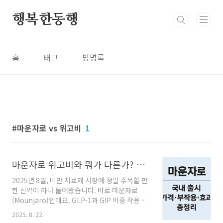
본문 바로가기
행복한동행
홈
태그
방명록
마운자로 vs 위고비
1
마운자로 위고비와 뭐가 다른가? 가격, 체중감량률부터 부작용까지
2025년 8월, 비만 치료제 시장에 정말 주목할 만
한 신약이 하나 들어왔습니다. 바로 마운자로
(Mounjaro)인데요. GLP-1과 GIP 이중 작용이
라는 기전 덕분에 기존 약물보다 체중 감량 효과
2025. 8. 22.
도 크고, 특히 폐쇄성 수면무호흡증까지 적응증