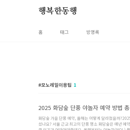
본문 바로가기
행복한동행
홈
태그
방명록
모노레일이용팁
1
2025 화담숲 단풍 야놀자 예약 방법
화담숲 가을 단풍 예약, 올해는 어떻게 달라졌을까?202
셨나요? 서울 근교 최고의 단풍 명소 화담숲은 매년 예약
큼 인기가 어마어마한데요. 올해부터는 야놀자(NOL) 