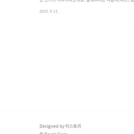
며 입장권과 모노레일 모두 사전 예약 필수입니다.1. 20
2025. 9. 11.
(수) 오후 1시부터 예매 시작! 입장 가능 기간: 10월 24일
보화담숲은 총 4,300여 종의 식물과 함께 5.3km의
있습니다. 내장단풍, 당단풍, 털단풍, 노르웨이단풍 등 
특색 있..
Designed by 티스토리