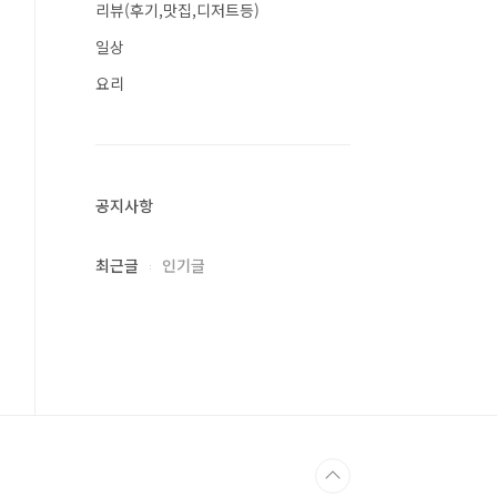
리뷰(후기,맛집,디저트등)
일상
요리
공지사항
최근글
인기글