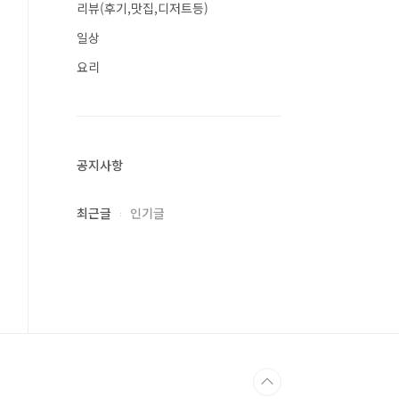
리뷰(후기,맛집,디저트등)
일상
요리
공지사항
최근글
인기글