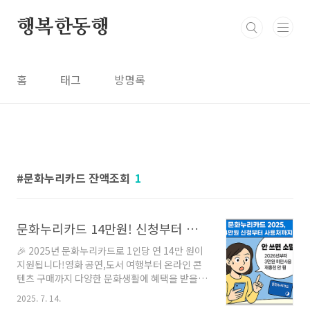
본문 바로가기
행복한동행
홈
태그
방명록
문화누리카드 잔액조회
1
문화누리카드 14만원! 신청부터 재충전까지, 안 쓰면 소멸됩니다
🎉 2025년 문화누리카드로 1인당 연 14만 원이
지원됩니다!영화 공연,도서 여행부터 온라인 콘
텐츠 구매까지 다양한 문화생활에 혜택을 받을
수 있어요.특히, 기초생활수급자, 차상위계층 이
2025. 7. 14.
라면 절대 놓치면 안 될 필수 카드입니다.아래 내