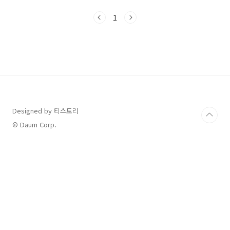
용을 통해 대상,신청,사용주의사항까지 한 번에
확인해보세요.📌 목차1. 문화누리카드란?2. 누가
1
받을 수 있나요?3. 신청기간은 언제인가요?4. 신
청 방법은?5. 자동충전 대상 여부6. 어디서 사용
할 수 있나요?7. 온라인 사용처는?8. 잔액조회 방
법9. 사용 기한 및 주의사항10. 재발급 방법11.
충전일 안내12. 합산 가능 여부자주 묻는 질문 5
가지1. 문화누리카드란?문화누리카드는 연 14만
원을 지원받아 영화, 공연, 전시, 도서, 국내여행,
스포츠 등 다양한 ..
Designed by 티스토리
© Daum Corp.