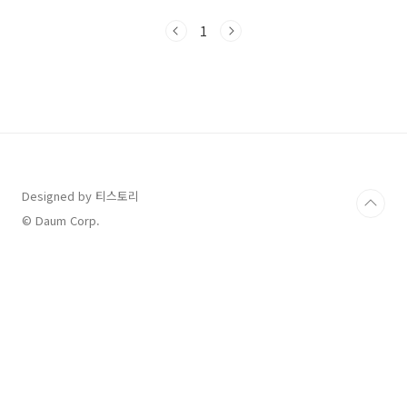
용을 통해 대상,신청,사용주의사항까지 한 번에
확인해보세요.📌 목차1. 문화누리카드란?2. 누가
1
받을 수 있나요?3. 신청기간은 언제인가요?4. 신
청 방법은?5. 자동충전 대상 여부6. 어디서 사용
할 수 있나요?7. 온라인 사용처는?8. 잔액조회 방
법9. 사용 기한 및 주의사항10. 재발급 방법11.
충전일 안내12. 합산 가능 여부자주 묻는 질문 5
가지1. 문화누리카드란?문화누리카드는 연 14만
원을 지원받아 영화, 공연, 전시, 도서, 국내여행,
스포츠 등 다양한 ..
Designed by 티스토리
© Daum Corp.