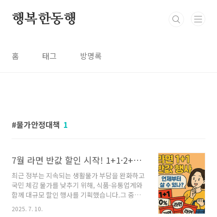
본문 바로가기
행복한동행
홈
태그
방명록
물가안정대책
1
7월 라면 반값 할인 시작! 1+1·2+1 행사 총정리
최근 정부는 지속되는 생활물가 부담을 완화하고
국민 체감 물가를 낮추기 위해, 식품·유통업계와
함께 대규모 할인 행사를 기획했습니다.그 중에
서도 라면, 빵, 커피 등 주요 가공식품에 대해 7월
2025. 7. 10.
7일부터 전국 대형마트와 편의점을 통해 최대 반