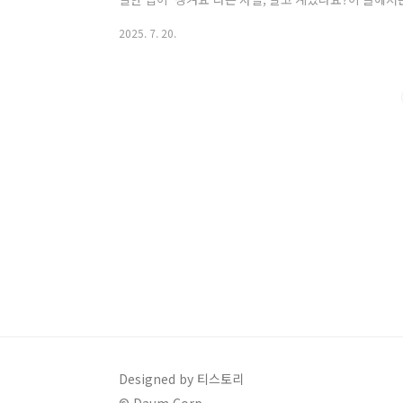
사용하는 방법부터, 가입 시 받을 수 있는 환급 혜택, 사
2025. 7. 20.
눈에 보기 쉽게 총정리해드립니다.💡 왜 서울사랑상품권으
통시장, 음식점, 병원, 약국 등 약 48만 개 가맹점에서 
사용 가능 – 민간 배달앱(배민, 쿠팡이츠 등)에서는 사용 
5~10% 할인된 금액으로 충전 가능..
Designed by 티스토리