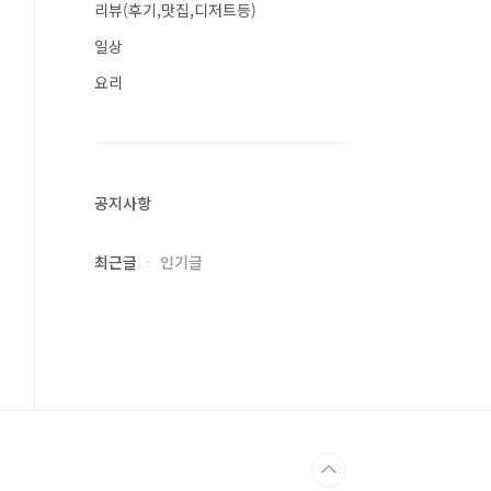
리뷰(후기,맛집,디저트등)
일상
요리
공지사항
최근글
인기글