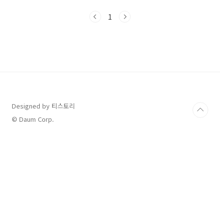
간을 세계적인 건축가 조병수님이 리노베이션한
곳이라고 해요. 📍 아유(AYU)스페이스카페 기본
1
정보주소: 경기도 남양주시 화도읍 북한강로
1462번길 71운영 시간: 평일: 10:00 ~ 21:00 (라
스트오더 20:00) 주말 및 공휴일: 09:00 ~ 22:00
(라스트오더 21:00) 연중무휴전화번호: 0507-
1384-6201주차 : 제1주차장(카페 앞): 공간이
협소함, 주소 동일 제2주차장(카페에서..
Designed by 티스토리
© Daum Corp.