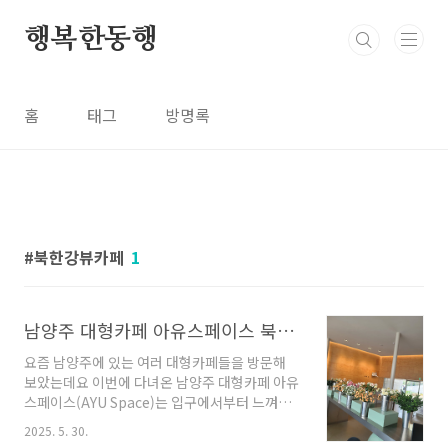
본문 바로가기
행복한동행
홈
태그
방명록
북한강뷰카페
1
남양주 대형카페 아유스페이스 북한강뷰와 힐링공간이 있는 재방문의사 100%
요즘 남양주에 있는 여러 대형카페들을 방문해
보았는데요 이번에 다녀온 남양주 대형카페 아유
스페이스(AYU Space)는 입구에서부터 느껴지
는 압도적인 분위가 좋았어요남편이 마지막 코스
2025. 5. 30.
로 찾아준 이곳은, 원래 재벌가의 별장이었던 공