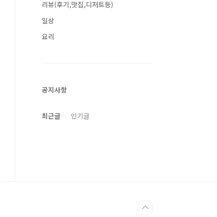
리뷰(후기,맛집,디저트등)
일상
요리
공지사항
최근글
인기글