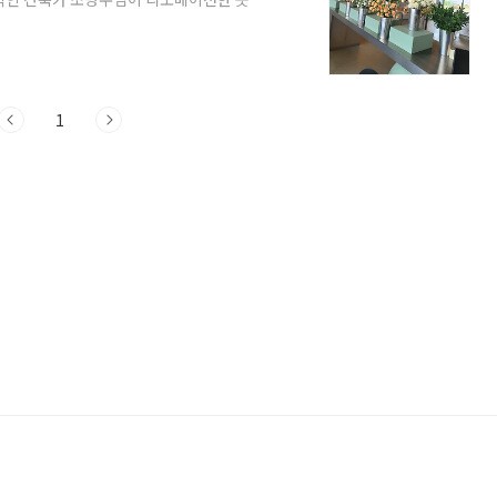
: 경기도 남양주시 화도읍 북한강로1462번
0) 주말 및 공휴일: 09:00 ~ 22:00 (라스트
 : 제1주차장(카페 앞): 공간이 협소함, 주
1