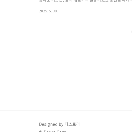
라고 해요. 📍 아유(AYU)스페이스카페 기본 정보주소
2025. 5. 30.
길 71운영 시간: 평일: 10:00 ~ 21:00 (라스트오더 20:0
오더 21:00) 연중무휴전화번호: 0507-1384-6201주차
소 동일 제2주차장(카페에서..
Designed by 티스토리