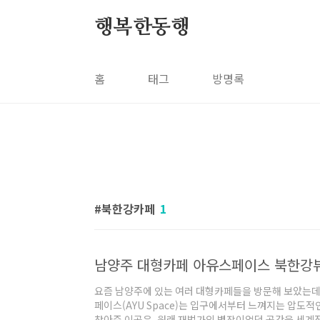
본문 바로가기
행복한동행
홈
태그
방명록
북한강카페
1
요즘 남양주에 있는 여러 대형카페들을 방문해 보았는데
페이스(AYU Space)는 입구에서부터 느껴지는 압도
찾아준 이곳은, 원래 재벌가의 별장이었던 공간을 세계