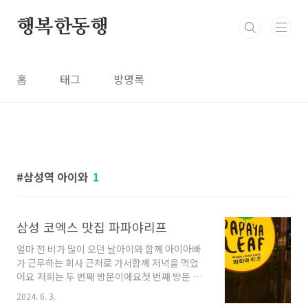
본문 바로가기
행복한동행
홈
태그
방명록
삼성역 아이와
1
삼성 코엑스 맛집 파파야리프
얼마 전 비가 많이 오던 날아이와 함께 아이아빠
가 근무하는 회사 근처로 가서함께 저녁을 먹었
어요 저희는 두 번째 방문이에요첫 번째 방문 때
너무 맛있어서 남편에게 먹고 싶다, 다시 가고 싶
2024. 6. 3.
다졸라서 다시 방문하게 되었어요 삼성 코엑스를