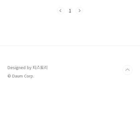
갈 일이 없어서 초행길이나 다름없는 길을남편
따라서 한참을 걸어서 도착했어요2 호선 삼성역
1
에서 갔더니 개인적으로는 많이 걷는거 같아투털
거렸습니다 처음방문 때 양도 많고 맛도 좋아서
다시 가고 싶었어요저희 집은 3명이서쌀국수, 팟
타이제주돼지 비빔분짜공심채볶음, 새우크로켓
을 주문했습니다!! 1. 쌀국수고기양도 괜찮고 국
물도 담백하고 맛있었어요 공심채는 예전 대만에
서 많이 먹었던 음식이라여기서 맛이 궁금해서
주문했어요전 맛있게 먹었는데 저희 아이는 생긴
게이상해서 그런지안 먹었어..
Designed by 티스토리
© Daum Corp.