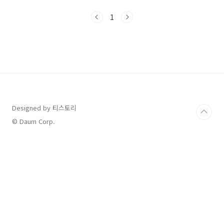
분 정도 걸렸어요아침을 든든히 먹어서 점심은
패스하기로하고삼척쏠비치에 1시 넘어서 도착했
1
고비수기여서인지 주차장도 인포도 다 한가로웠
습니다삼척쏠비치에서는 도착해서 방배정을 먼
저 받을 수있더라고요방배정만 받고 체크인은 3
시에 할 수 있습니다일반 스탠다드로 예약을 하
고 갔지만바다뷰로 배정해 주셨어요물론 정면바
다는 아니었지만 너무 만족한오션뷰였어요방배
정만 먼저 받고오션플레이는 짐은 따로 준비해서
갔기 때문에가방하나만 들고 오션플레이가 위치
해있는B동으로 이동했어요숙소예약할 때조식 2
Designed by 티스토리
인, 오션플..
© Daum Corp.