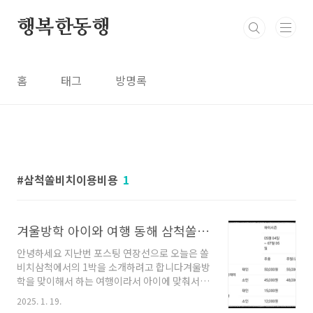
본문 바로가기
행복한동행
홈
태그
방명록
삼척쏠비치이용비용
1
겨울방학 아이와 여행 동해 삼척쏠비치 오션플레이 동절기 이용후기
안녕하세요 지난번 포스팅 연장선으로 오늘은 쏠
비치삼척에서의 1박을 소개하려고 합니다겨울방
학을 맞이해서 하는 여행이라서 아이에 맞춰서움
직였어요속초 라마다에서 12시 넘어서 체크아웃
2025. 1. 19.
을 하고삼척쏠비치로 이동했어요차로 1 시간 20