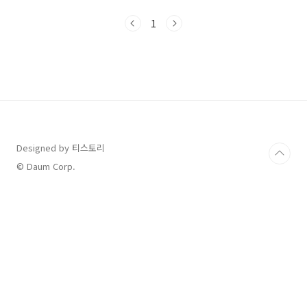
11:00 ~ 오후 9:30브레이크타임: 오후 3:00 ~
5:00라스트오더: 오후 8:20연중무휴📞 전화번호
1
0507-1470-4090 💰 메뉴 & 가격평일 점심 (고
기 무제한): 25,900원평일 저녁 / 주말·공휴일:
30,800원초등학생: 13,900원미취학 아동(36개
월~7세): 6,900원🕓이용 가능시간 80-90분 🚗
주차매장 앞 무료 주차 가능 새로 생긴지 얼마 되
지 않아서 인테리어도 깔끔하고 내부도 깨끗했어
요 처음이용해본지라 이용방법등을 안내받았
고,..
Designed by 티스토리
© Daum Corp.