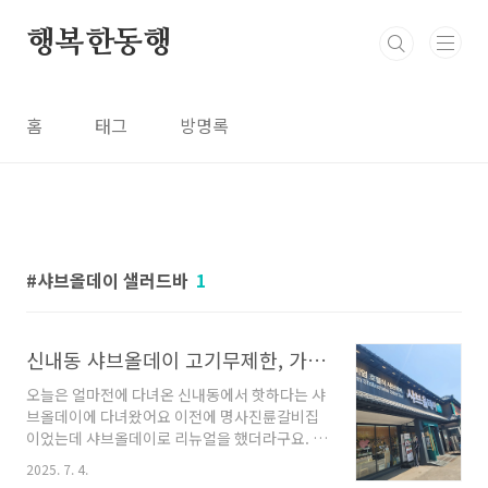
본문 바로가기
행복한동행
홈
태그
방명록
샤브올데이 샐러드바
1
신내동 샤브올데이 고기무제한, 가격, 이용시간까지 내돈내산
오늘은 얼마전에 다녀온 신내동에서 핫하다는 샤
브올데이에 다녀왔어요 이전에 명사진륜갈비집
이었는데 샤브올데이로 리뉴얼을 했더라구요. 🔷
샤브올데이 서울 신내점 기본 정보📍 주소서울
2025. 7. 4.
중랑구 봉화산로 227 (신내동) 🕓 영업시간오전