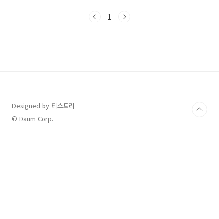
11:00 ~ 오후 9:30브레이크타임: 오후 3:00 ~
5:00라스트오더: 오후 8:20연중무휴📞 전화번호
1
0507-1470-4090 💰 메뉴 & 가격평일 점심 (고
기 무제한): 25,900원평일 저녁 / 주말·공휴일:
30,800원초등학생: 13,900원미취학 아동(36개
월~7세): 6,900원🕓이용 가능시간 80-90분 🚗
주차매장 앞 무료 주차 가능 새로 생긴지 얼마 되
지 않아서 인테리어도 깔끔하고 내부도 깨끗했어
요 처음이용해본지라 이용방법등을 안내받았
고,..
Designed by 티스토리
© Daum Corp.