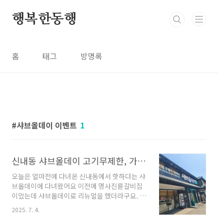
본문 바로가기
행복한동행
홈
태그
방명록
샤브올데이 이벤트
1
신내동 샤브올데이 고기무제한, 가격, 이용시간까지 내돈내산
오늘은 얼마전에 다녀온 신내동에서 핫하다는 샤
브올데이에 다녀왔어요 이전에 명사진륜갈비집
이었는데 샤브올데이로 리뉴얼을 했더라구요. 🔷
샤브올데이 서울 신내점 기본 정보📍 주소서울
2025. 7. 4.
중랑구 봉화산로 227 (신내동) 🕓 영업시간오전