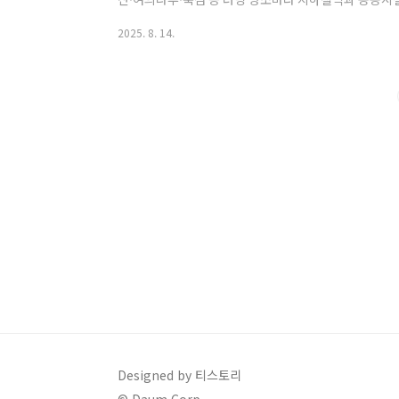
고 있습니다. 특히 가을이 다가오면서 아침·저녁 기온과
2025. 8. 14.
됩니다(일교차·수분 보충 유의). 이러한 시설들은 샤워·
교류를 돕는 커뮤니티 기능까지 갖춰 러너들의 일상을 한
서는 서울에서 러닝 후 바로 이용할 수 있는 대표 샤워 시
약·운영 팁까지 한 번에 정리해 드립니..
Designed by 티스토리