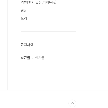
리뷰(후기,맛집,디저트등)
일상
요리
공지사항
최근글
인기글