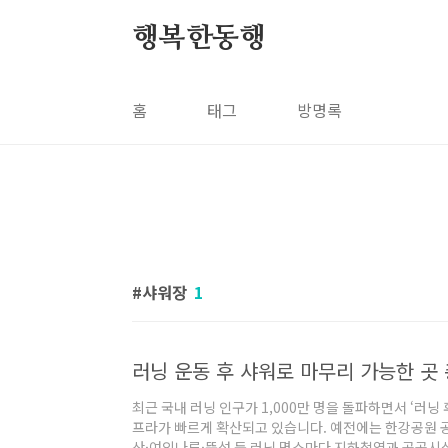
본문 바로가기
행복한동행
홈
태그
방명록
샤워장
1
최근 국내 러닝 인구가 1,000만 명을 돌파하면서 ‘러닝
프라가 빠르게 확산되고 있습니다. 예전에는 한강공원 
산·여의나루·뚝섬 등 러닝 명소마다 지하철역과 공공시