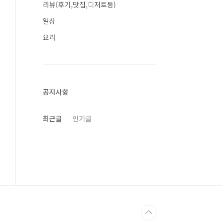
리뷰(후기,맛집,디저트등)
일상
요리
공지사항
최근글
인기글