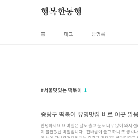
본문 바로가기
행복한동행
홈
태그
방명록
서울맛있는 떡볶이
1
중랑구 떡볶이 유명맛집 바로 이곳 맑
안녕하세요 요 며칠은 날도 춥고 눈도 너무 많이 와서 
이 불편했던 며칠입니다. 찬바람이 불고 하니 또 생각나
음 샘에 다녀왔어요위치는 중랑구 망우3동 혜원여중고 