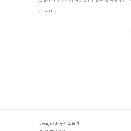
알기도 하고 혜원여중고를 다녔거나 그 인근에 다녔던 모
2024. 11. 29.
마다 추억을 생각하며 방문하는 사람들이 많은 것 같았
라고요몇십 년 쓰던 테이블과 회색 의자였는데 말이죠..
을 듣긴 했는데가보니 어르신이 아직 주방에 계시고다른
, 다른 사장님이다.. 등등소리가 있더라고요그 진실 여..
Designed by 티스토리