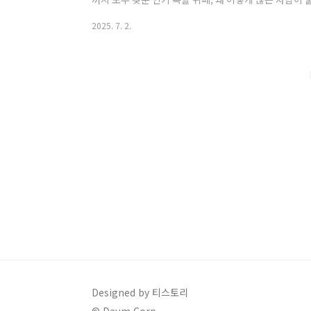
눈에 보는 요약 체크리스트✔️ 전국 최대 규모 340석✔️ 
2025. 7. 2.
구의역 바로 앞 도보 1분✔️ 학생 할인 ‘슐리데이’ 매월 화
19,900원부터)✔️ 예약 불가, 선착순 현장 대기🕒 
영업시간월~목 (평일)오전 11:00 ~ 오후 9:00금요일오전 
Designed by 티스토리