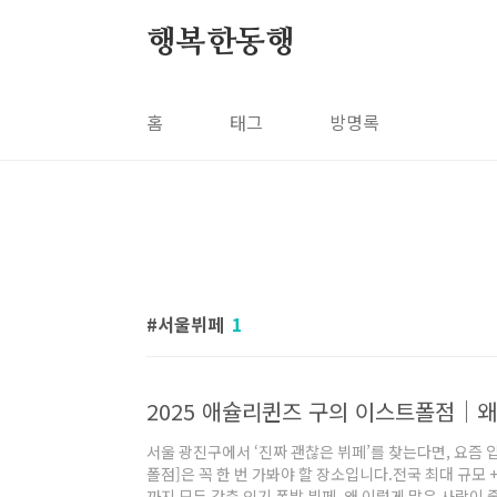
본문 바로가기
행복한동행
홈
태그
방명록
서울뷔페
1
서울 광진구에서 ‘진짜 괜찮은 뷔페’를 찾는다면, 요즘 
폴점]은 꼭 한 번 가봐야 할 장소입니다.전국 최대 규모 
까지 모두 갖춘 인기 폭발 뷔페, 왜 이렇게 많은 사람이