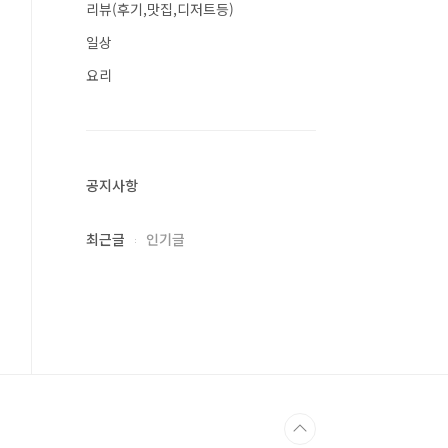
리뷰(후기,맛집,디저트등)
일상
요리
공지사항
최근글
인기글