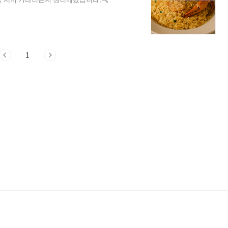
7월 한정 여름 신메뉴 20종 이상✔️ 광진구
·수 적용✔️ 가성비 최강 뷔페 (런치
애슐리퀸즈 구의 이스트폴점 영업 시간 안내요일
11:00 ~ 오후 9:30토·일·공휴일오전..
1