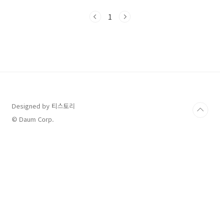
운 경우(가족, 군인, 요양병원 수급자 등), 주소지
기준으로 구청 확인이 가장 정확하므로 아래 안
1
내표를 참고하여 먼저 확인해 보시기 바랍니다.
서울시 자치구 중 민생소비쿠폰 전담 콜센터를
운영 중인 곳만 아래에 정리했습니다. 강남구, 강
북구, 노원구, 금천구, 서대문구, 은평구, 중랑구,
성동구, 성북구 등입니다. 예를 들어, 중랑구 소비
쿠폰 콜센터는 02-2094-2822번으로 7월 18일
부터 운영되며, 강남구도 자체 콜센터(02-3423-
8324)를 별도..
Designed by 티스토리
© Daum Corp.