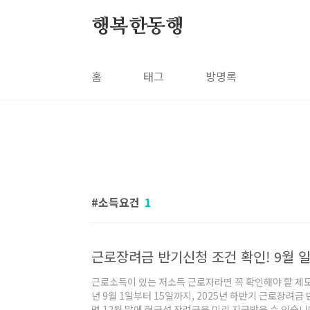
본문 바로가기
행복한동행
홈
태그
방명록
소득요건
1
근로장려금 반기신청 조건 확인! 9월
근로소득이 있는 저소득 근로자라면 꼭 확인해야 할 제도
년 9월 1일부터 15일까지, 2025년 하반기 근로장려
면 12월 말에 현금성 장려금을 미리 지급받을 수 있습