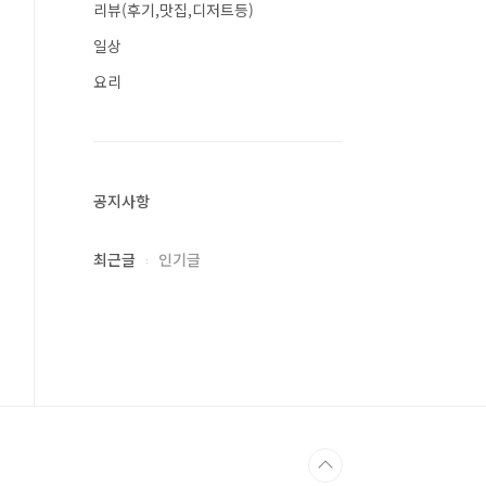
리뷰(후기,맛집,디저트등)
일상
요리
공지사항
최근글
인기글