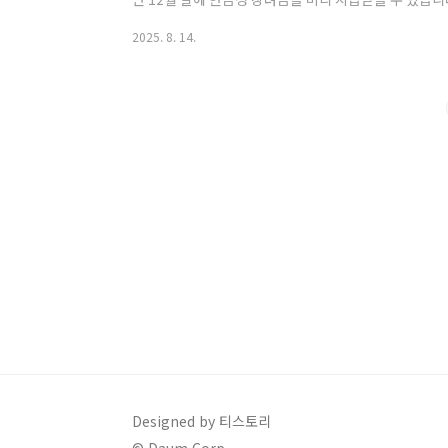
은 매년 5월, 전년도 소득 기준으로 한 번만 신청하지만
2025. 8. 14.
상으로 상·하반기로 나누어 두 번 신청할 수 있습니다.예
생했다면2025년 9월 신청 → 12월에 선지급이후 202
가 이루어집니다.즉, 정기신청은 연간 일괄 정산, 반기
방식입니다.✅ 근로장려금 반기신청..
Designed by 티스토리