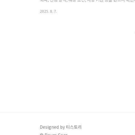
2025년 9월 22일(월) ~ 10월 31일(금)지급 금액: 1
2025. 8. 7.
지 가능지원 대상: 소득 상위 10%를 제외한 전체 국민의 약
(이후 잔액 자동 소멸)신청 방식: 반드시 별도 신청 필요 
비쿠폰은 소상공인과 지역 경제를 지원하고자, 정부가 국민
Designed by 티스토리