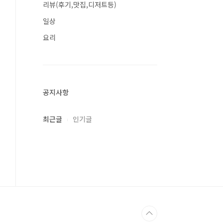
리뷰(후기,맛집,디저트등)
일상
요리
공지사항
최근글
인기글