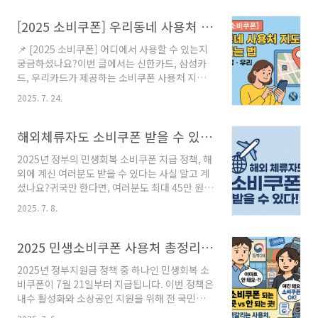
니다.소비쿠폰 가맹점 찾는 가장 빠른 방법, 지금
바로 확인하세요각 지도 앱마다 소비쿠폰 사용처
[2025 소비쿠폰] 우리동네 사용처 지도에서 확인하는 법 – 신한, 삼성, 우리
를 찾는 방식이 조금씩 다릅니다. 아래에서 네이
📌 [2025 소비쿠폰] 어디에서 사용할 수 있는지
버지도, 카카오맵, 티맵별 사용법을 정리해드릴
궁금하셨나요?이번 글에서는 신한카드, 삼성카
게요. 네이버지도: 검색창에 “민생회복 소비쿠폰
드, 우리카드가 제공하는 소비쿠폰 사용처 지도
” 또는 “소비쿠폰 가맹점 ” 입력 네이버지도 바로
검색 방법을 정리했습니다.우리동네에서 쓸 수
가기">네이버지도 바로가기찾기 예) 카카오맵:
2025. 7. 24.
있는 매장을 손쉽게 확인해보세요!💡 소비쿠폰
앱실행 → 민생회복 소비쿠폰을 클릭 하거나 입
은 정부 지원 정책으로, 카드사마다 사용 가능한
력해도 가능 카카오맵 바로가기">카카오맵 바로
가맹점이 조금씩 다릅니다.이 글에서는 신한카드
해외체류자도 소비쿠폰 받을 수 있다! 귀국 조건·신청방법 총정리
가기 티맵: 앱실행 후 → 민생 소비쿠폰..
· 우리카드 · 삼성카드 기준으로 사용처 찾는 법,
2025년 정부의 민생회복 소비쿠폰 지급 정책, 해
주의사항, 실속 꿀팁까지 한눈에 정리해드립니
외에 계신 여러분도 받을 수 있다는 사실 알고 계
다.✅ 사용 가능 업종 & 제한사항 (공통)✅ 사용
셨나요?귀국만 한다면, 여러분도 최대 45만 원 +
가능: 전통시장, 동네마트, 음식점, 약국, 학원, 미
10만 원(2차) 소비쿠폰을 받을 수 있습니다.해외
용실, 안경점, 프랜차이즈 매장 등 (연매출 30억
2025. 7. 8.
에 있는 가족, 유학생, 장기 출장자 분들 꼭 확인
원 이하)❌ 사용 불가: 대형마트, 백화점, 온라인
하세요!📌 목차해외체류자 소비쿠폰 수령 조건
쇼핑몰, 유흥업소, 교통요금, 자동이체, 배달앱
소비쿠폰 지급 금액 구성해외체류자 신청 절차
2025 민생소비쿠폰 사용처 총정리! 되는 곳 vs 안 되는 곳 한눈에 정리
등🏦 신한카드 가맹점 안내▶ 신..
요약자주 묻는 질문 (FAQ)소비쿠폰 사용 가능 업
2025년 정부지원금 정책 중 하나인 민생회복 소
종✅ 해외거주자 소비쿠폰 수령 조건항목내용국
비쿠폰이 7월 21일부터 지급됩니다. 이번 정책은
적2025년 6월 18일 기준 대한민국 국적 보유자
내수 활성화와 소상공인 지원을 위해 전 국민을
귀국 요건9월 12일(금)까지 귀국 후 출입국 기록
대상으로 시행되며, 신청자에 한해 최대 55만 원
증빙신청 기간7월 21일(월) 오전 9시 ~ 9월 12일