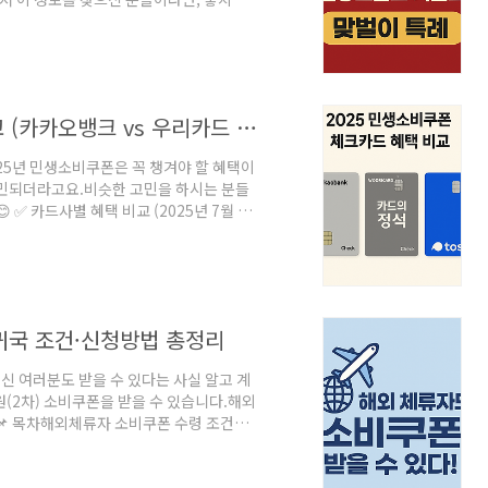
신청 기간2025.9.22 ~ 10.31지원 금
, 선불카드사용 기한2025년 11월 30
 하위 90% (건강보험료 기준 적용)고액
 원 초과 시 제외맞벌이, 1인 가구 특례 적
2025 민생소비쿠폰 체크카드 혜택 비교 (카카오뱅크 vs 우리카드 vs 토스)
25년 민생소비쿠폰은 꼭 챙겨야 할 혜택이
고민되더라고요.비슷한 고민을 하시는 분들
 ✅ 카드사별 혜택 비교 (2025년 7월 기
크 체크카드소비쿠폰 수령앱 내 신청 →
평일 0.2%, 주말 0.4%업종별 최대
중교통, 다이소, 커피, 통신온라인 쇼핑,
인정O (소비쿠폰 포함)OO월 최대 혜택
귀국 조건·신청방법 총정리
계신 여러분도 받을 수 있다는 사실 알고 계
 원(2차) 소비쿠폰을 받을 수 있습니다.해외
!📌 목차해외체류자 소비쿠폰 수령 조건소
는 질문 (FAQ)소비쿠폰 사용 가능 업종✅
 18일 기준 대한민국 국적 보유자귀국 요
21일(월) 오전 9시 ~ 9월 12일(금) 오