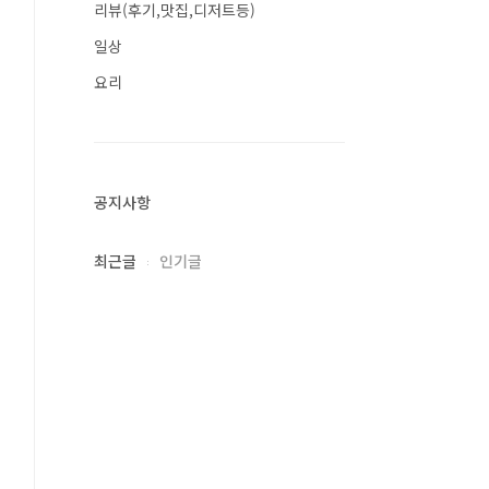
리뷰(후기,맛집,디저트등)
일상
요리
공지사항
최근글
인기글