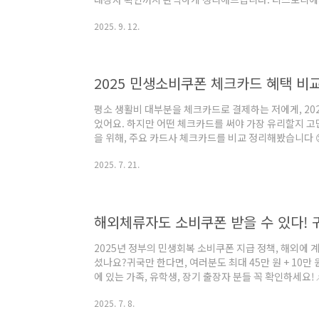
말고 꼼꼼히 확인하세요.📌 2차 소비쿠폰 기본 정보항목내용
2025. 9. 12.
액1인당 10만 원지급 방식신용·체크카드, 지역사랑상품권
일까지✅ 대상자 기준 요약주민등록표 기준 동일 가구소득
자산가 제외: 재산세 과표 12억 초과 or 금융소득 2천만
용👨‍👩‍👧 맞벌이..
평소 생활비 대부분을 체크카드로 결제하는 저에게, 20
었어요. 하지만 어떤 체크카드를 써야 가장 유리할지 
을 위해, 주요 카드사 체크카드를 비교 정리해봤습니다 😊
준)항목카카오뱅크 체크카드우리카드 카드의 정석토스뱅
2025. 7. 21.
자동 충전홈페이지 신청토스 앱 간편 신청기본 캐시백/적립
1.0% 페이포인트조건 충족 시 0.8% 캐시백혜택 업종대
편의점, 음식점 등배달앱, OTT, 커피, 교통전월 실적 
29,000원30,000 포인트20,00..
해외체류자도 소비쿠폰 받을 수 있다! 
2025년 정부의 민생회복 소비쿠폰 지급 정책, 해외에 
셨나요?귀국만 한다면, 여러분도 최대 45만 원 + 10만
에 있는 가족, 유학생, 장기 출장자 분들 꼭 확인하세요
비쿠폰 지급 금액 구성해외체류자 신청 절차 요약자주 묻
2025. 7. 8.
해외거주자 소비쿠폰 수령 조건항목내용국적2025년 6월
건9월 12일(금)까지 귀국 후 출입국 기록 증빙신청 기간7월 